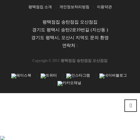
평택점집 소개
개인정보처리방침
이용약관
평택점집 송탄점집 오산점집
경기도 평택시 송탄2로19번길 (지산동 )
경기도 평택시, 오산시 지역도 문의 환영
연락처 :
Copyright © 2011
평택점집 송탄점집 오산점집
마사지
천사나라
강남마사지
공주점집
스웨디시